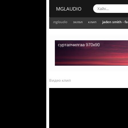
MGLAUDIO
mglaudio
эхлэл
клип
jaden smith - fa
Видео клип