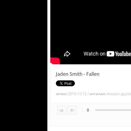
Jaden Smith - Fallen
огноо:
2016-12-12 /
ангилал:
Америк дуу,К
:
0