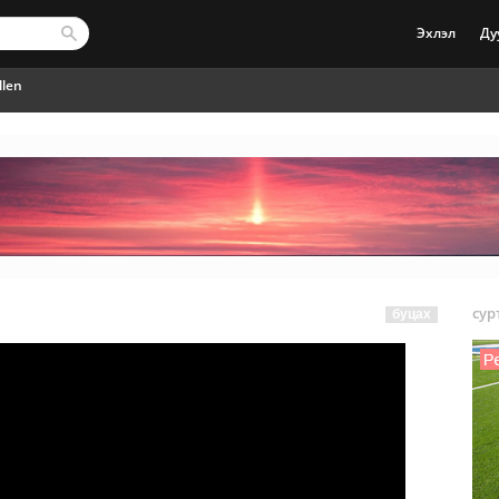
Эхлэл
Ду
llen
сур
буцах