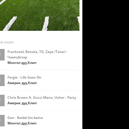
э клип
Frankseal, Batuka, TG, Zaya /Tatar/ -
Чамгүйгээр
Монгол дуу,Клип
Fergie - Life Goes On
Америк дуу,Клип
Chris Brown ft. Gucci Mane, Usher - Party
Америк дуу,Клип
Gee - Baidal iim baina
Монгол дуу,Клип