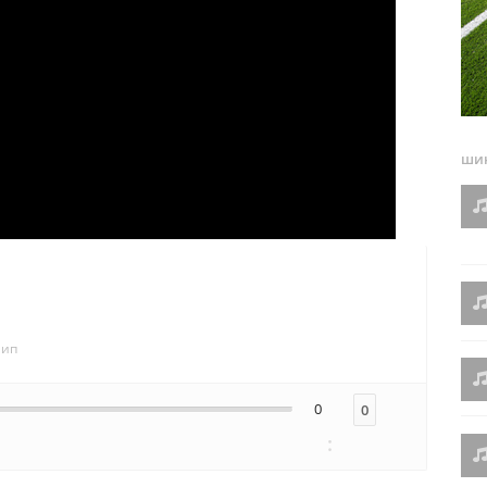
шин
лип
0
0
: