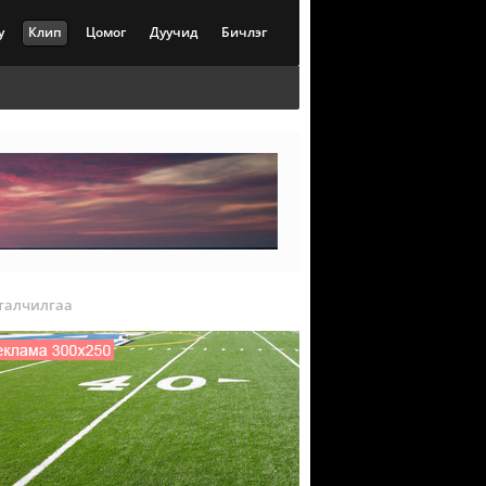
у
Клип
Цомог
Дуучид
Бичлэг
талчилгаа