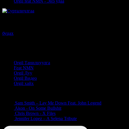
Orgil feat NMN - Энэ удаа
Дуу Хөгжим
буцах
Дуучны мэдээлэл
Orgil Танилцуулга
Feat NMN
Orgil Дуу
Orgil Видео
Orgil хайх
бусад дуу
Sam Smith – Lay Me Down Feat. John Legend
Akon - On Some Bullshit
Chris Brown - X Files
Jennifer Lopez – A Selena Tribute