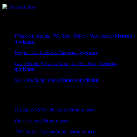
шинэ клип
Frankseal, Batuka, TG, Zaya /Tatar/ - Чамгүйгээр
Монгол
дуу,Клип
Fergie - Life Goes On
Америк дуу,Клип
Chris Brown ft. Gucci Mane, Usher - Party
Америк
дуу,Клип
Gee - Baidal iim baina
Монгол дуу,Клип
шинэ дуу
Orgil feat NMN - Энэ удаа
Монгол дуу
Flash - Гэрэл
Монгол дуу
The Colors - Хүүхдийн дуу
Монгол дуу