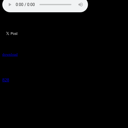
Orgil feat NMN - Энэ удаа
огноо:
2016-11-04 /
төрөл:
Монгол дуу
download
:
0
0
:
828
0
:
:
0
сэтгэгдэл
сурталчилгаа