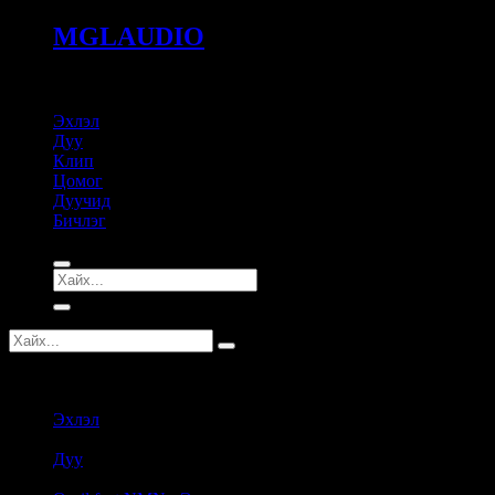
MGLAUDIO
Эхлэл
Дуу
Клип
Цомог
Дуучид
Бичлэг
MGLAUDIO
Эхлэл
Дуу