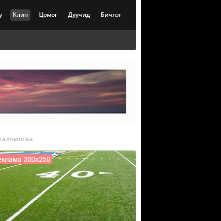
у
Клип
Цомог
Дуучид
Бичлэг
талчилгаа