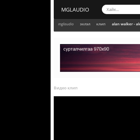
MGLAUDIO
mglaudio
эхлэл
клип
alan walker - a
Видео клип