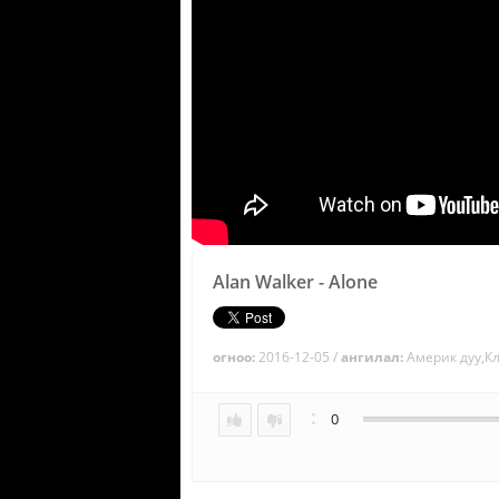
Alan Walker - Alone
огноо:
2016-12-05 /
ангилал:
Америк дуу,К
:
0