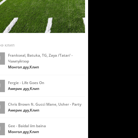
э клип
Frankseal, Batuka, TG, Zaya /Tatar/ -
Чамгүйгээр
Монгол дуу,Клип
Fergie - Life Goes On
Америк дуу,Клип
Chris Brown ft. Gucci Mane, Usher - Party
Америк дуу,Клип
Gee - Baidal iim baina
Монгол дуу,Клип