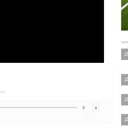
шин
лип
0
0
: