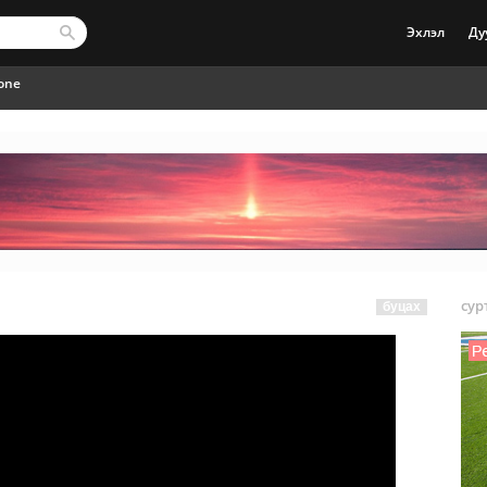
Эхлэл
Ду
lone
сур
буцах